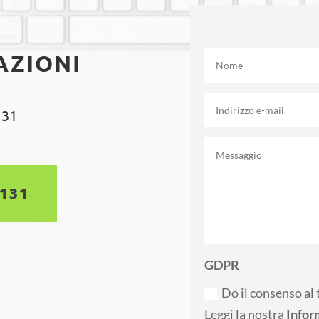
AZIONI
 31
5131
GDPR
Do il consenso al 
Leggi la nostra
Infor