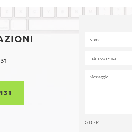
AZIONI
 31
5131
GDPR