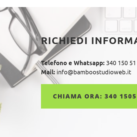
RICHIEDI INFORM
Telefono e Whatsapp:
340 150 51
Mail:
info@bamboostudioweb.it
CHIAMA ORA: 340 150