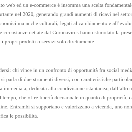
ito web ed un e-commerce è insomma una scelta fondamentale 
tante nel 2020, generando grandi aumenti di ricavi nel settore
onomici ma anche culturali, legati al cambiamento e all’evoluz
 circostanze dettate dal Coronavirus hanno stimolato la presen
i propri prodotti o servizi solo direttamente.
ersi: chi vince in un confronto di opportunità fra social media
 parla di due strumenti diversi, con caratteristiche particolari,
a immediata, dedicata alla condivisione istantanea; dall’altr
l tempo, che offre libertà decisionale in quanto di proprietà, 
ine. Entrambi si supportano e valorizzano a vicenda, uno non 
ica le possibilità.