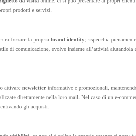
biglietto da visita
online, ci si può presentare ai propri clien
ropri prodotti e servizi.
r rafforzare la propria
brand identity
; rispecchia pienamente 
stile di comunicazione, evolve insieme all’attività aiutandola 
no attivare
newsletter
informative e promozionali, mantenendo 
lizzate direttamente nella loro mail. Nel caso di un e-comme
entivando gli acquisti.
nde visibilità
, se non si è online la propria assenza si nota; è