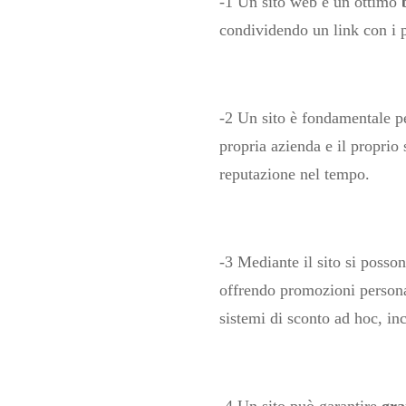
-1 Un sito web è un ottimo
condividendo un link con i p
-2 Un sito è fondamentale pe
propria azienda e il proprio 
reputazione nel tempo.
-3 Mediante il sito si posso
offrendo promozioni persona
sistemi di sconto ad hoc, inc
-4 Un sito può garantire
gra