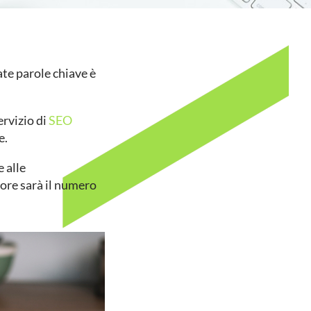
te parole chiave è
ervizio di
SEO
e.
 alle
giore sarà il numero