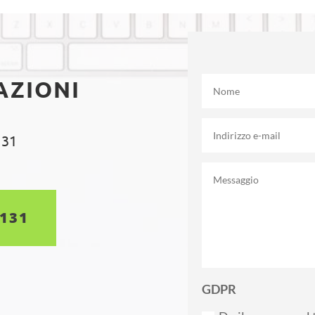
AZIONI
 31
5131
GDPR