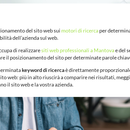
izionamento del sito web sui
motori di ricerca
per determina
bilità dell’azienda sul web.
occupa di realizzare
siti web professionali a Mantova
e del s
re il posizionamento del sito per determinate parole chiav
eterminata
keyword di ricerca
è direttamente proporzionale
sito web: più in alto riuscirà a comparire nei risultati, meg
no il sito web e la vostra azienda.