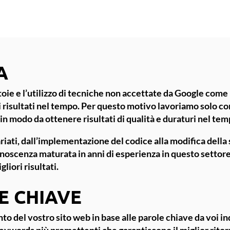
A
toie e l’utilizzo di tecniche non accettate da
Google
come l
 risultati nel tempo. Per questo motivo lavoriamo solo c
 in modo da ottenere risultati di qualità e duraturi nel tem
iati, dall’implementazione del codice alla modifica della st
conoscenza maturata in anni di esperienza in questo settore
liori risultati.
E CHIAVE
to del vostro sito web
in base alle
parole chiave
da voi in
keywords più promettenti che garantiscono il miglior rito