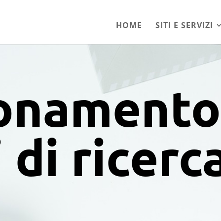
HOME
SITI E SERVIZI
onamento
 di ricerc