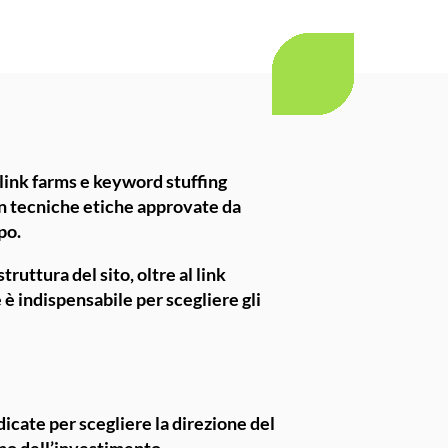
ink farms e keyword stuffing
on tecniche etiche approvate da
po.
ruttura del sito, oltre al link
 è indispensabile per scegliere gli
dicate per scegliere la direzione del
rno dell’investimento.