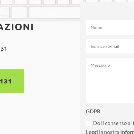
AZIONI
 31
5131
GDPR
Do il consenso al 
Leggi la nostra
Infor