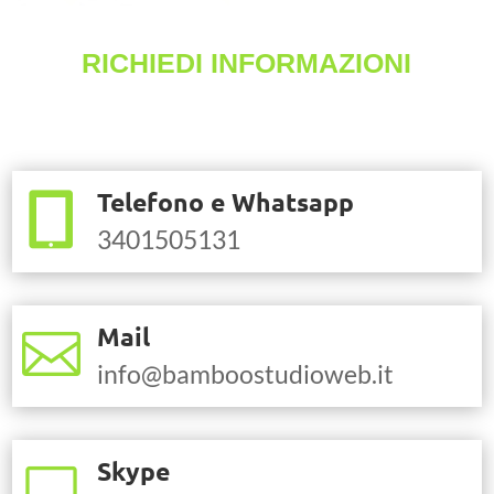
RICHIEDI INFORMAZIONI
preventivo sito web gratis
Telefono e Whatsapp

3401505131
Mail

info@bamboostudioweb.it
Skype
